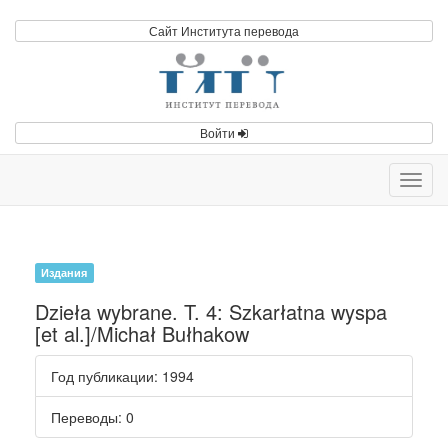
Сайт Института перевода
Войти
Toggl
navig
Издания
Dzieła wybrane. T. 4: Szkarłatna wyspa
[et al.]/Michał Bułhakow
Год публикации
: 1994
Переводы
: 0