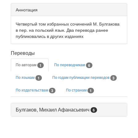
Аннотация
Четвертый том избранных сочинений М. Булгакова
в пер. на польский язык. Два перевода ранее
публиковались в других изданиях
Переводы
По авторам
По переводчикам
1
6
По языкам
По годам публикации переводов
1
3
По издательствам
По странам
3
1
Булгаков, Михаил Афанасьевич
6