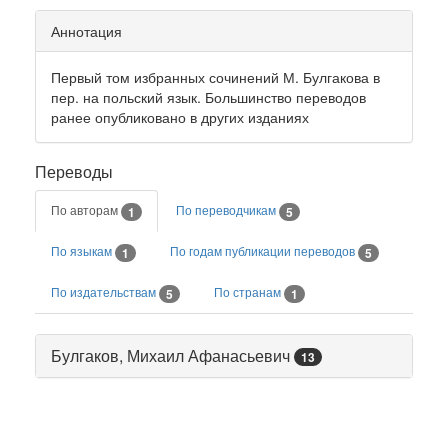
Аннотация
Первый том избранных сочинений М. Булгакова в
пер. на польский язык. Большинство переводов
ранее опубликовано в других изданиях
Переводы
По авторам
По переводчикам
1
5
По языкам
По годам публикации переводов
1
5
По издательствам
По странам
5
1
Булгаков, Михаил Афанасьевич
13