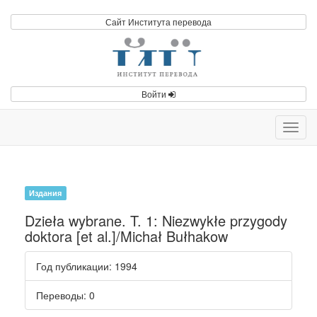
Сайт Института перевода
Войти
Toggl
navig
Издания
Dzieła wybrane. T. 1: Niezwykłe przygody
doktora [et al.]/Michał Bułhakow
Год публикации
: 1994
Переводы
: 0