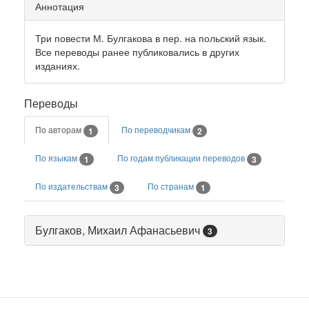
Аннотация
Три повести М. Булгакова в пер. на польский язык.
Все переводы ранее публиковались в других
изданиях.
Переводы
По авторам
По переводчикам
1
2
По языкам
По годам публикации переводов
1
3
По издательствам
По странам
3
1
Булгаков, Михаил Афанасьевич
3