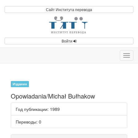
Сайт Института перевода
Войти
Toggl
navig
Издания
Opowiadania/Michał Bułhakow
Год публикации
: 1989
Переводы
: 0