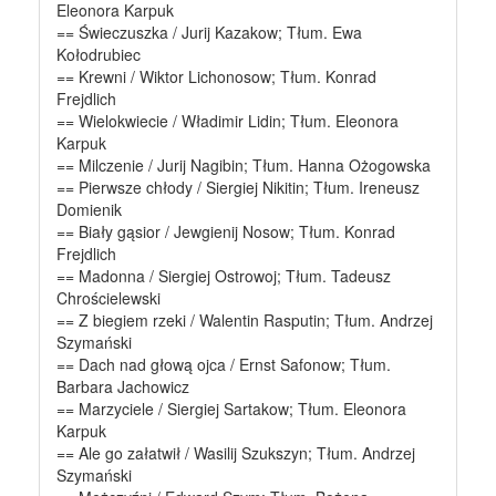
Eleonora Karpuk
== Świeczuszka / Jurij Kazakow; Tłum. Ewa
Kołodrubiec
== Krewni / Wiktor Lichonosow; Tłum. Konrad
Frejdlich
== Wielokwiecie / Władimir Lidin; Tłum. Eleonora
Karpuk
== Milczenie / Jurij Nagibin; Tłum. Hanna Ożogowska
== Pierwsze chłody / Siergiej Nikitin; Tłum. Ireneusz
Domienik
== Biały gąsior / Jewgienij Nosow; Tłum. Konrad
Frejdlich
== Madonna / Siergiej Ostrowoj; Tłum. Tadeusz
Chrościelewski
== Z biegiem rzeki / Walentin Rasputin; Tłum. Andrzej
Szymański
== Dach nad głową ojca / Ernst Safonow; Tłum.
Barbara Jachowicz
== Marzyciele / Siergiej Sartakow; Tłum. Eleonora
Karpuk
== Ale go załatwił / Wasilij Szukszyn; Tłum. Andrzej
Szymański