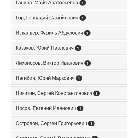
Ганина, Майя Анатольевна
1
Гор, Геннадий Самойлович
1
Искандер, Фазиль Абдулович
1
Казаков, Юрий Павлович
1
Лихоносов, Виктор Иванович
1
Нагибин, Юрий Маркович
1
Никитин, Сергей Константинович
1
Носов, Евгений Иванович
1
Островой, Сергей Григорьевич
1