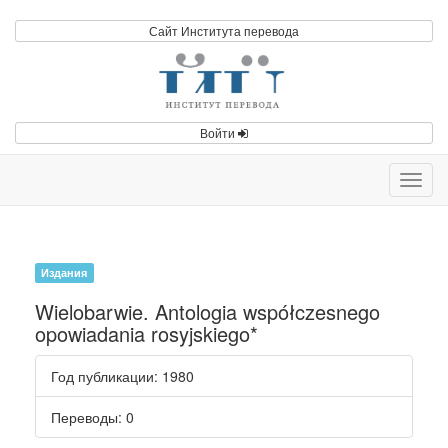
Сайт Института перевода
Войти
Toggl
navig
Издания
Wielobarwie. Antologia współczesnego
opowiadania rosyjskiego*
Год публикации
: 1980
Переводы
: 0