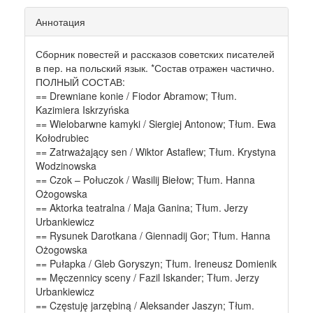
Аннотация
Сборник повестей и рассказов советских писателей
в пер. на польский язык. *Состав отражен частично.
ПОЛНЫЙ СОСТАВ:
== Drewniane konie / Fiodor Abramow; Tłum.
Kazimiera Iskrzyńska
== Wielobarwne kamyki / Siergiej Antonow; Tłum. Ewa
Kołodrubiec
== Zatrważający sen / Wiktor Astaflew; Tłum. Krystyna
Wodzinowska
== Czok – Połuczok / Wasilij Biełow; Tłum. Hanna
Ożogowska
== Aktorka teatralna / Maja Ganina; Tłum. Jerzy
Urbankiewicz
== Rysunek Darotkana / Giennadij Gor; Tłum. Hanna
Ożogowska
== Pułapka / Gleb Goryszyn; Tłum. Ireneusz Domienik
== Męczennicy sceny / Fazil Iskander; Tłum. Jerzy
Urbankiewicz
== Częstuję jarzębiną / Aleksander Jaszyn; Tłum.