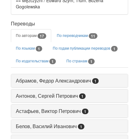
== Mężczyźni / Edward Szym; Tłum. Bożena
Gogolewska
Переводы
По авторам
По переводчикам
17
11
По языкам
По годам публикации переводов
1
1
По издательствам
По странам
1
1
Абрамов, Федор Александрович
1
Антонов, Сергей Петрович
1
Астафьев, Виктор Петрович
1
Белов, Василий Иванович
1