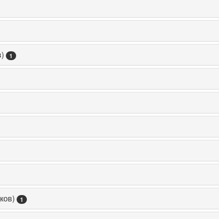
)
1
ков)
1