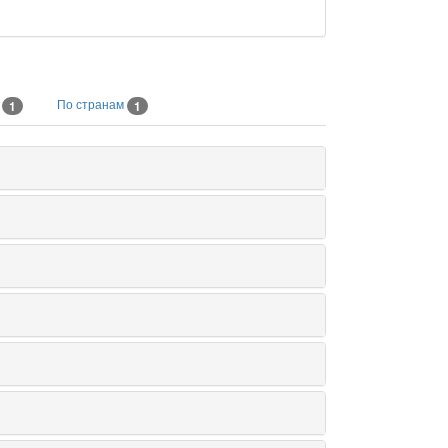
м
По странам
1
1