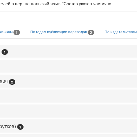
елей в пер. на польский язык. *Состав указан частично.
 языкам
По годам публикации переводов
По издательства
1
2
)
1
вич
2
рутков)
1