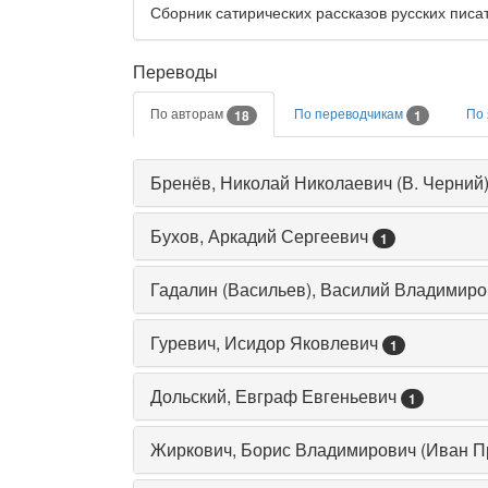
Сборник сатирических рассказов русских писат
Переводы
По авторам
По переводчикам
По
18
1
Бренёв, Николай Николаевич (В. Черний
Бухов, Аркадий Сергеевич
1
Гадалин (Васильев), Василий Владимиро
Гуревич, Исидор Яковлевич
1
Дольский, Евграф Евгеньевич
1
Жиркович, Борис Владимирович (Иван П