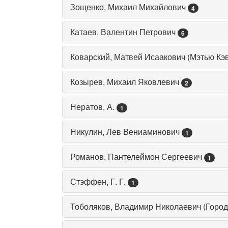
Зощенко, Михаил Михайлович
4
Катаев, Валентин Петрович
6
Коварский, Матвей Исаакович (Мэтью Кэв
Козырев, Михаил Яковлевич
2
Нератов, А.
1
Никулин, Лев Вениаминович
1
Романов, Пантелеймон Сергеевич
1
Стэффен, Г. Г.
1
Тоболяков, Владимир Николаевич (Город