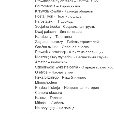
Prowincjonalny obrazek – Ростов, 1927.
Chiromancja – Хиромантия
Krzywda kowala - Кузнеца обидели
Poeta i koń - Поэт и лошадь
Parostatek - - Пароход
Socjalna troska - Социальная грусть
Dwaj palacze - Два кочегара
Karałuchy – Тараканы
Zagłada murarzy – Гибель строителей
Groźna sztuka - Опасная пьеска
Prawnik z prowincji - Юрист из провинции
Nieszczęśliwy wypadek - Несчастный случай
Amator – Любитель
Szkodliwość wykształcenia - О вреде грамотнос
O etyce – Насчет этики
Ręka bliźniego - Рука ближнего
Mimochodem –
Przykra historja – Неприятная история
Camera obscura –
Kalosz – Галоша
Miłość - - Любовь -
Na przynętę – На живца