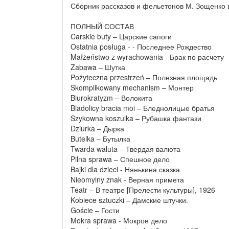
Сборник рассказов и фельетонов М. Зощенко в
ПОЛНЫЙ СОСТАВ
Carskie buty – Царские сапоги
Ostatnia posługa - - Последнее Рождество
Małżeństwo z wyrachowania - Брак по расчету
Zabawa – Шутка
Pożyteczna przestrzeń – Полезная площадь
Skomplikowany mechanism – Монтер
Biurokratyzm – Волокита
Bladolicy bracia moi – Бледнолицые братья
Szykowna koszulka – Рубашка фантази
Dziurka – Дырка
Butelka – Бутылка
Twarda waluta – Твердая валюта
Pilna sprawa – Спешное дело
Bajki dla dzieci - Нянькина сказка
Nieomylny znak - Верная примета
Teatr – В театре [Прелести культуры], 1926
Kobiece sztuczki – Дамские штучки.
Goście – Гости
Mokra sprawa - Мокрое дело