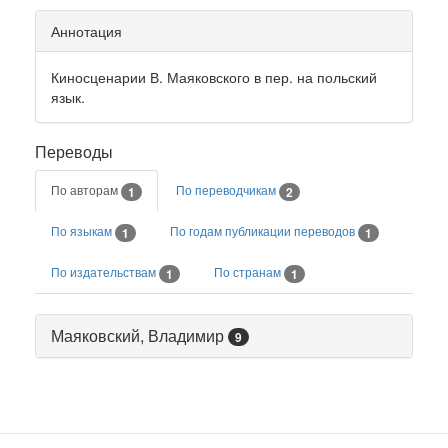
Аннотация
Киносценарии В. Маяковского в пер. на польский
язык.
Переводы
По авторам
По переводчикам
1
2
По языкам
По годам публикации переводов
1
1
По издательствам
По странам
1
1
Маяковский, Владимир
9