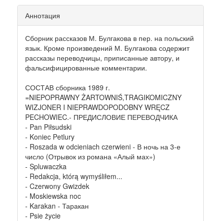
Аннотация
Сборник рассказов М. Булгакова в пер. на польский
язык. Кроме произведений М. Булгакова содержит
рассказы переводчицы, приписанные автору, и
фальсифицированные комментарии.
СОСТАВ сборника 1989 г.
=NIEPOPRAWNY ŻARTOWNIŚ,TRAGIKOMICZNY
WIZJONER I NIEPRAWDOPODOBNY WRĘCZ
PECHOWIEC.- ПРЕДИСЛОВИЕ ПЕРЕВОДЧИКА
- Pan Piłsudski
- Koniec Petlury
- Roszada w odcieniach czerwieni - В ночь на 3-е
число (Отрывок из романа «Алый мах»)
- Spluwaczka
- Redakcja, którą wymyśliłem...
- Czerwony Gwizdek
- Moskiewska noc
- Karakan - Таракан
- Psie życie