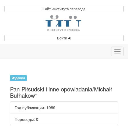
Сайт Института перевода
Войти
Toggl
navig
Издания
Pan Piłsudski i inne opowiadania/Michaił
Bułhakow*
Год публикации
: 1989
Переводы
: 0