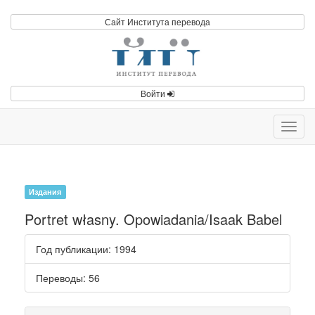
Сайт Института перевода
Войти
Toggl
navig
Издания
Portret własny. Opowiadania/Isaak Babel
Год публикации
: 1994
Переводы
: 56