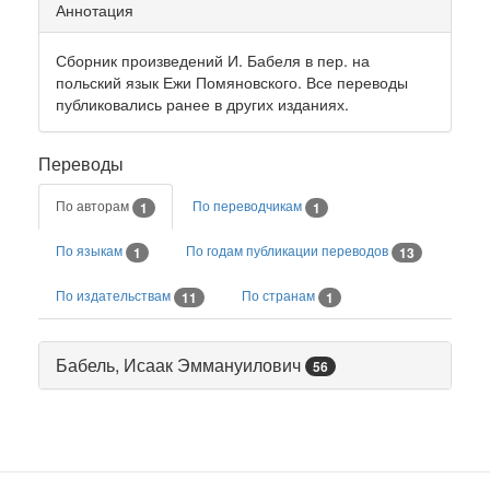
Аннотация
Сборник произведений И. Бабеля в пер. на
польский язык Ежи Помяновского. Все переводы
публиковались ранее в других изданиях.
Переводы
По авторам
По переводчикам
1
1
По языкам
По годам публикации переводов
1
13
По издательствам
По странам
11
1
Бабель, Исаак Эммануилович
56