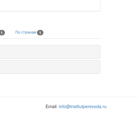
По странам
1
1
Email:
info@institutperevoda.ru