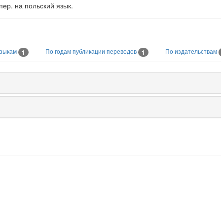
пер. на польский язык.
языкам
По годам публикации переводов
По издательствам
1
1