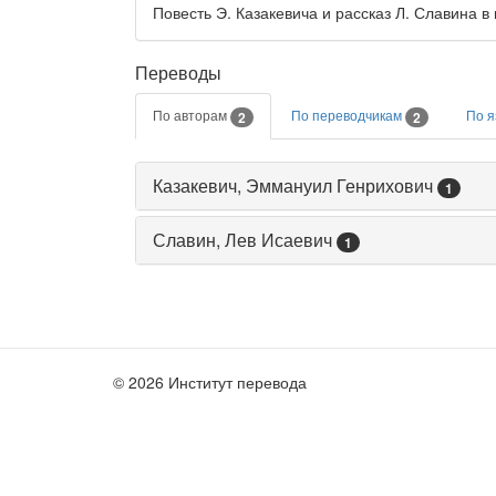
Повесть Э. Казакевича и рассказ Л. Славина в 
Переводы
По авторам
По переводчикам
По 
2
2
Казакевич, Эммануил Генрихович
1
Славин, Лев Исаевич
1
© 2026 Институт перевода