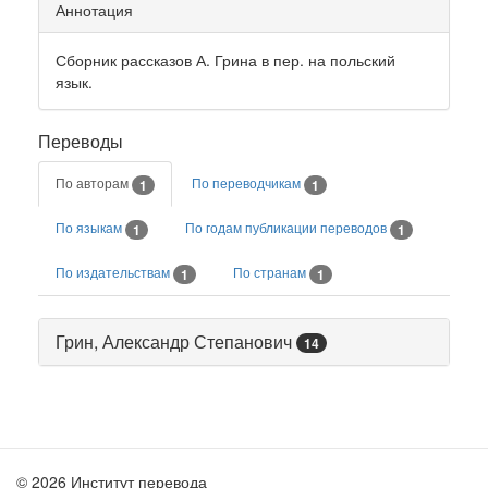
Аннотация
Сборник рассказов А. Грина в пер. на польский
язык.
Переводы
По авторам
По переводчикам
1
1
По языкам
По годам публикации переводов
1
1
По издательствам
По странам
1
1
Грин, Александр Степанович
14
© 2026 Институт перевода