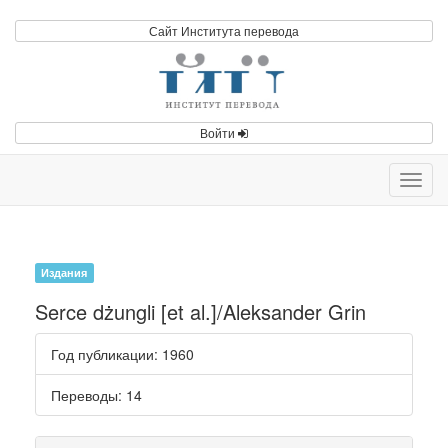
Сайт Института перевода
Войти
Toggl
navig
Издания
Serce dżungli [et al.]/Aleksander Grin
Год публикации
: 1960
Переводы
: 14