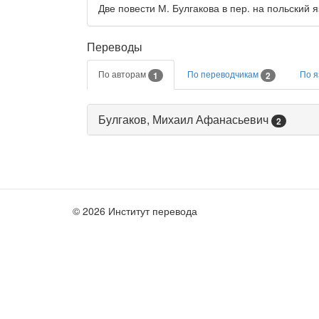
Две повести М. Булгакова в пер. на польский 
Переводы
По авторам
По переводчикам
По 
1
2
Булгаков, Михаил Афанасьевич
2
© 2026 Институт перевода