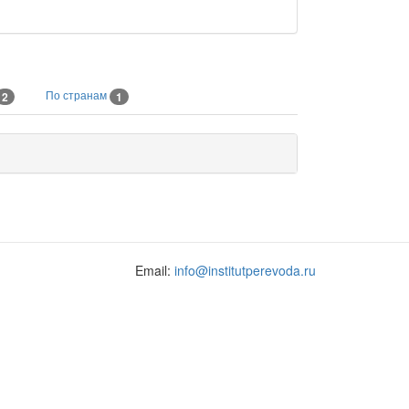
По странам
2
1
Email:
info@institutperevoda.ru