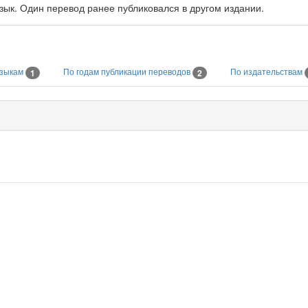
язык. Один перевод ранее публиковался в другом издании.
языкам
По годам публикации переводов
По издательствам
1
2