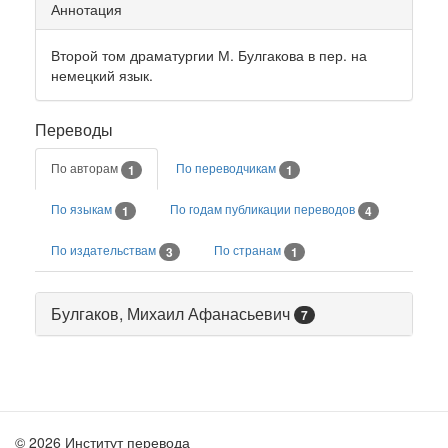
Аннотация
Второй том драматургии М. Булгакова в пер. на
немецкий язык.
Переводы
По авторам
По переводчикам
1
1
По языкам
По годам публикации переводов
1
4
По издательствам
По странам
3
1
Булгаков, Михаил Афанасьевич
7
© 2026 Институт перевода