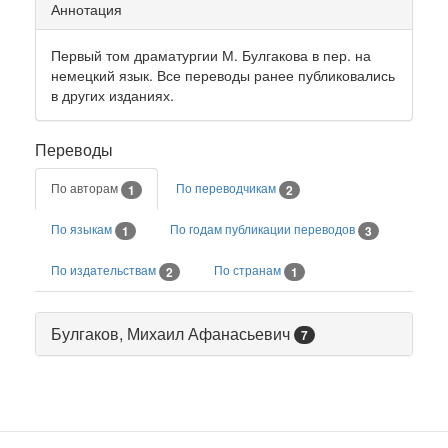
Аннотация
Первый том драматургии М. Булгакова в пер. на
немецкий язык. Все переводы ранее публиковались
в других изданиях.
Переводы
По авторам
По переводчикам
1
2
По языкам
По годам публикации переводов
1
3
По издательствам
По странам
2
1
Булгаков, Михаил Афанасьевич
7