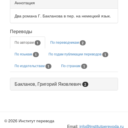
Аннотация
Два романа Г. Бакланова в пер. на немецкий язык.
Переводы
По авторам
По переводчикам
1
2
По языкам
По годам публикации переводов
1
1
По издательствам
По странам
1
1
Бакланов, Григорий Яковлевич
2
© 2026 Институт перевода
Email:
info@institutperevoda.ru