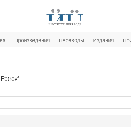
ва
Произведения
Переводы
Издания
По
t Petrov*