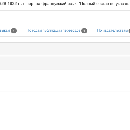
9-1932 гг. в пер. на французский язык. *Полный состав не указан.
языкам
По годам публикации переводов
По издательствам
1
1