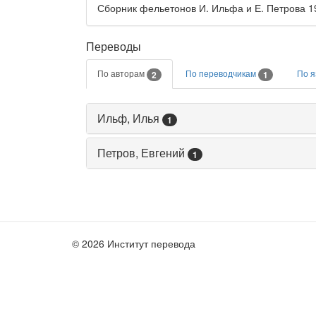
Сборник фельетонов И. Ильфа и Е. Петрова 192
Переводы
По авторам
По переводчикам
По 
2
1
Ильф, Илья
1
Петров, Евгений
1
© 2026 Институт перевода