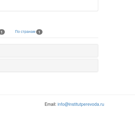
По странам
1
1
Email:
info@institutperevoda.ru