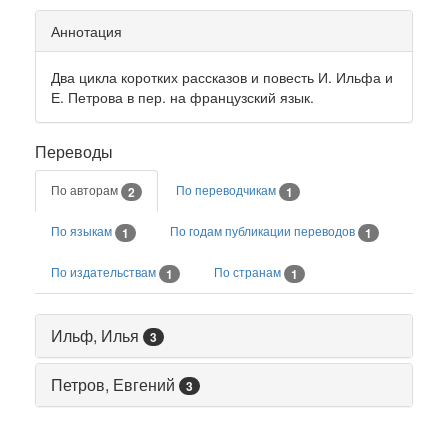
Аннотация
Два цикла коротких рассказов и повесть И. Ильфа и
Е. Петрова в пер. на французский язык.
Переводы
По авторам
По переводчикам
2
1
По языкам
По годам публикации переводов
1
1
По издательствам
По странам
1
1
Ильф, Илья
3
Петров, Евгений
3