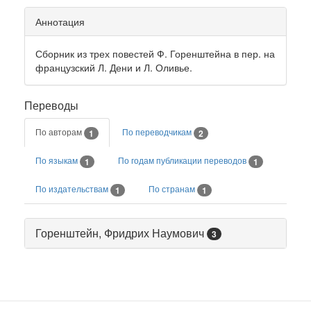
Аннотация
Сборник из трех повестей Ф. Горенштейна в пер. на
французский Л. Дени и Л. Оливье.
Переводы
По авторам
По переводчикам
1
2
По языкам
По годам публикации переводов
1
1
По издательствам
По странам
1
1
Горенштейн, Фридрих Наумович
3