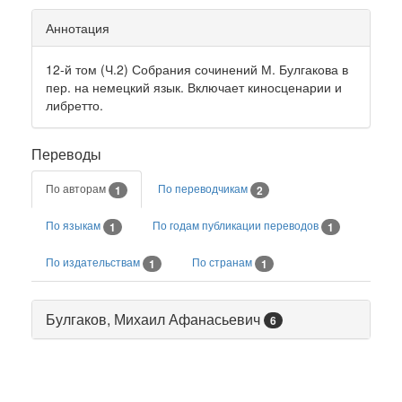
Аннотация
12-й том (Ч.2) Собрания сочинений М. Булгакова в
пер. на немецкий язык. Включает киносценарии и
либретто.
Переводы
По авторам
По переводчикам
1
2
По языкам
По годам публикации переводов
1
1
По издательствам
По странам
1
1
Булгаков, Михаил Афанасьевич
6