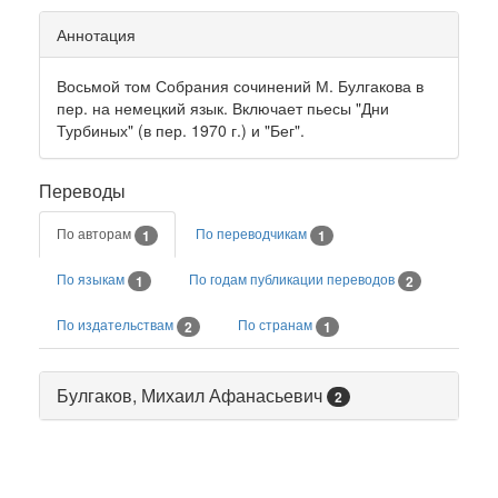
Аннотация
Восьмой том Собрания сочинений М. Булгакова в
пер. на немецкий язык. Включает пьесы "Дни
Турбиных" (в пер. 1970 г.) и "Бег".
Переводы
По авторам
По переводчикам
1
1
По языкам
По годам публикации переводов
1
2
По издательствам
По странам
2
1
Булгаков, Михаил Афанасьевич
2