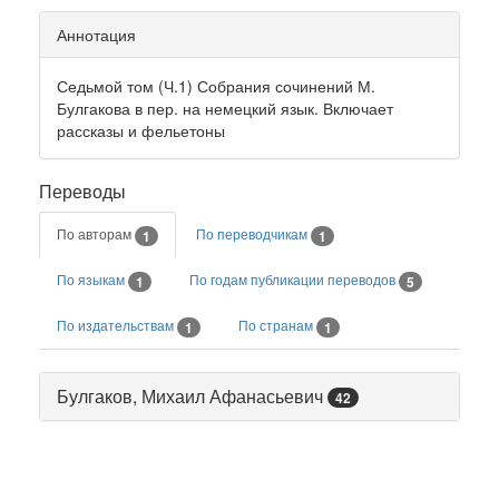
Аннотация
Седьмой том (Ч.1) Собрания сочинений М.
Булгакова в пер. на немецкий язык. Включает
рассказы и фельетоны
Переводы
По авторам
По переводчикам
1
1
По языкам
По годам публикации переводов
1
5
По издательствам
По странам
1
1
Булгаков, Михаил Афанасьевич
42