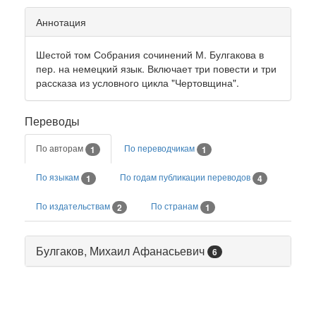
Аннотация
Шестой том Собрания сочинений М. Булгакова в
пер. на немецкий язык. Включает три повести и три
рассказа из условного цикла "Чертовщина".
Переводы
По авторам
По переводчикам
1
1
По языкам
По годам публикации переводов
1
4
По издательствам
По странам
2
1
Булгаков, Михаил Афанасьевич
6