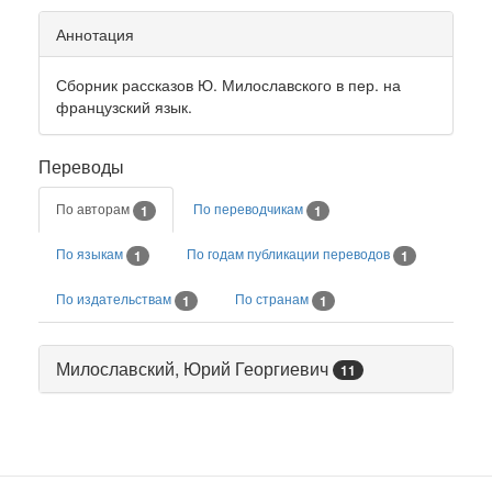
Аннотация
Сборник рассказов Ю. Милославского в пер. на
французский язык.
Переводы
По авторам
По переводчикам
1
1
По языкам
По годам публикации переводов
1
1
По издательствам
По странам
1
1
Милославский, Юрий Георгиевич
11