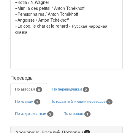
=Kotia / N.Wagner
=Mimi a des petits! / Anton Tchékhoff
=Pensionnaires / Anton Tchékhoff
=Angoisse / Anton Tchékhoff
=Le coq, le chat et le renard - Русская народная
сказка
Переводы
По авторам
По переводчикам
8
2
По языкам
По годам публикации переводов
1
2
По издательствам
По странам
2
1
Авенариус, Василий Петрович
1