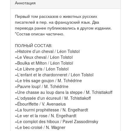
Аннотация
Первый том рассказов о животных русских
писателей в пер. на французский язык. Два
перевода ранее публиковались в другом издании.
*Состав описан частично.
ПОЛНЫЙ СОСТАВ:
=Histoire d’un cheval / Léon Tolstoï
=Le Vieux cheval / Léon Tolstoï
=Boulka et Milton / Léon Tolstoï
=Le Lièvre gris / Léon Tolstoï
=L'enfant et le chardonneret / Léon Tolstoï
=Le très sage goujon / M. Tchédrine
=Pauvre loup! / M. Tchédrine
=Une chasse au loup dans la steppe / M. Tchistiakoff
=L'odyssée d'un écureuil / M. Tchistiakoff
=Ébouriffette / V. Avenaeius
=La fourmi prophétesse / N. Engelhardt
=Le ver et la rose / N. Engelhardt
=Le complot des hiboux / Pavel Zassodimsky
=Le bec-croisé / N. Wagner