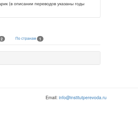
арик (в описании переводов указаны годы
По странам
2
1
Email:
info@institutperevoda.ru