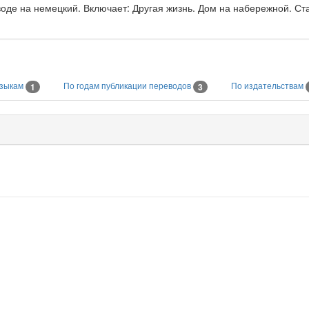
воде на немецкий. Включает: Другая жизнь. Дом на набережной. Ст
языкам
По годам публикации переводов
По издательствам
1
3