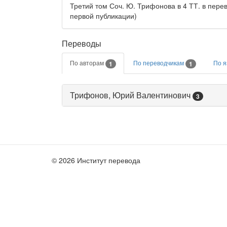
Третий том Соч. Ю. Трифонова в 4 ТТ. в пере
первой публикации)
Переводы
По авторам
По переводчикам
По 
1
1
Трифонов, Юрий Валентинович
3
© 2026 Институт перевода