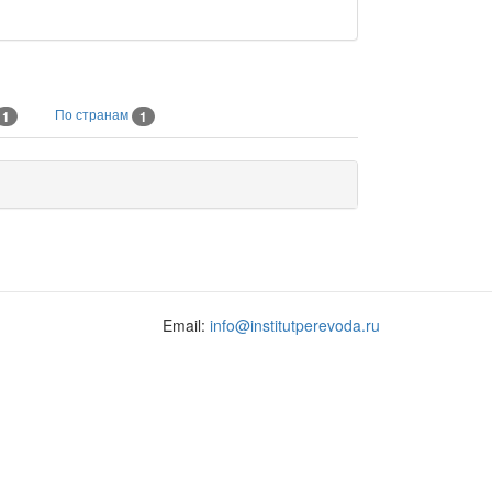
По странам
1
1
Email:
info@institutperevoda.ru