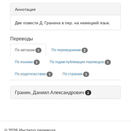
Аннотация
Две повести Д. Гранина в пер. на немецкий язык.
Переводы
По авторам
По переводчикам
1
2
По языкам
По годам публикации переводов
1
1
По издательствам
По странам
1
1
Гранин, Даниил Александрович
2
© 2026 Институт перевода