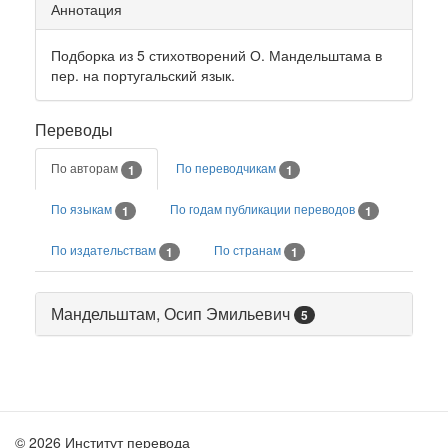
Аннотация
Подборка из 5 стихотворений О. Мандельштама в
пер. на португальский язык.
Переводы
По авторам
По переводчикам
1
1
По языкам
По годам публикации переводов
1
1
По издательствам
По странам
1
1
Мандельштам, Осип Эмильевич
5
© 2026 Институт перевода