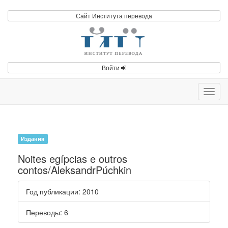
Сайт Института перевода
Войти
Toggl
navig
Издания
Noites egípcias e outros
contos/AleksandrPúchkin
Год публикации
: 2010
Переводы
: 6