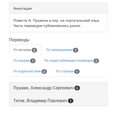
Аннотация
Повести А. Пушкина в пер. на португальский язык.
Часть переводов публиковалась ранее.
Переводы
По авторам
По переводчикам
2
1
По языкам
По годам публикации переводов
1
2
По издательствам
По странам
2
1
Пушкин, Александр Сергеевич
6
Титов, Владимир Павлович
1