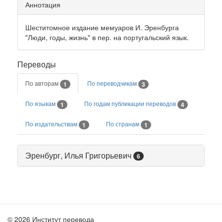
Аннотация
Шеститомное издание мемуаров И. Эренбурга
"Люди, годы, жизнь" в пер. на португальский язык.
Переводы
По авторам
По переводчикам
1
3
По языкам
По годам публикации переводов
1
4
По издательствам
По странам
1
1
Эренбург, Илья Григорьевич
6
© 2026 Институт перевода