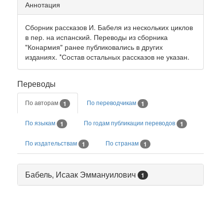
Аннотация
Сборник рассказов И. Бабеля из нескольких циклов
в пер. на испанский. Переводы из сборника
"Конармия" ранее публиковались в других
изданиях. *Состав остальных рассказов не указан.
Переводы
По авторам
По переводчикам
1
1
По языкам
По годам публикации переводов
1
1
По издательствам
По странам
1
1
Бабель, Исаак Эммануилович
1