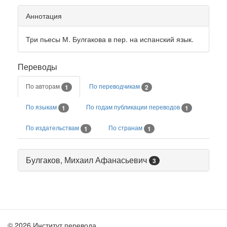
Аннотация
Три пьесы М. Булгакова в пер. на испанский язык.
Переводы
По авторам
По переводчикам
1
2
По языкам
По годам публикации переводов
1
1
По издательствам
По странам
1
1
Булгаков, Михаил Афанасьевич
3
© 2026 Институт перевода