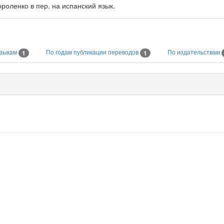
роленко в пер. на испанский язык.
языкам
По годам публикации переводов
По издательствам
1
1