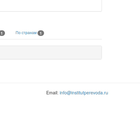
По странам
1
1
Email:
info@institutperevoda.ru