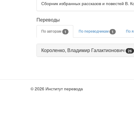
Сборник избранных рассказов и повестей В. Ко
Переводы
По авторам
По переводчикам
По 
1
1
Короленко, Владимир Галактионович
26
© 2026 Институт перевода