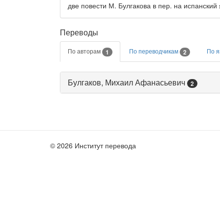
две повести М. Булгакова в пер. на испанский
Переводы
По авторам
По переводчикам
По 
1
2
Булгаков, Михаил Афанасьевич
2
© 2026 Институт перевода