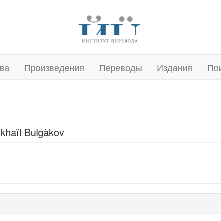
ва
Произведения
Переводы
Издания
По
ikhaïl Bulgàkov