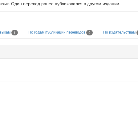
 язык. Один перевод ранее публиковался в другом издании.
языкам
По годам публикации переводов
По издательствам
1
2