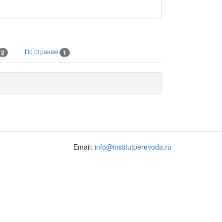
По странам
2
1
Email:
info@institutperevoda.ru