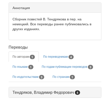
Аннотация
Сборник повестей В. Тендрякова в пер. на
немецкий. Все переводы ранее публиковались в
других изданиях.
Переводы
По авторам
По переводчикам
1
4
По языкам
По годам публикации переводов
1
3
По издательствам
По странам
3
1
Тендряков, Владимир Федорович
4