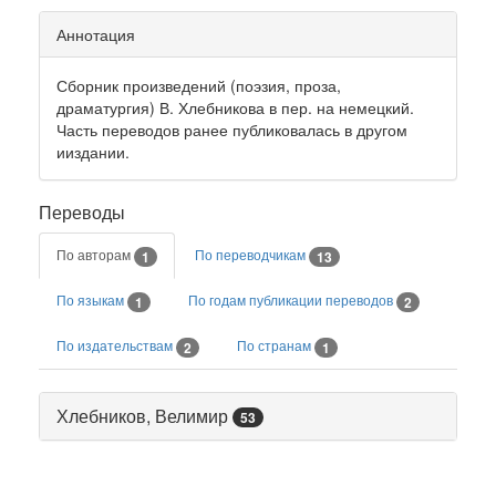
Аннотация
Сборник произведений (поэзия, проза,
драматургия) В. Хлебникова в пер. на немецкий.
Часть переводов ранее публиковалась в другом
ииздании.
Переводы
По авторам
По переводчикам
1
13
По языкам
По годам публикации переводов
1
2
По издательствам
По странам
2
1
Хлебников, Велимир
53