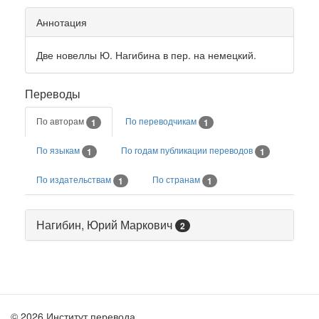
Аннотация
Две новеллы Ю. Нагибина в пер. на немецкий.
Переводы
По авторам
По переводчикам
1
1
По языкам
По годам публикации переводов
1
1
По издательствам
По странам
1
1
Нагибин, Юрий Маркович
2
© 2026 Институт перевода