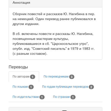
Аннотация
Сборник повестей и рассказов Ю. Нагибина в пер.
на немецкий. Один перевод ранее публиковался в
другом издании.
В сб. включены повести и рассказы Ю. Нагибина,
посвященные мастерам культуры,
публиковавшиеся в сб. "Царскосельское утро",
опубл. изд. "Советский писатель" в 1979 и 1983 гг.
(с разным составом).
Переводы
По авторам
По переводчикам
1
3
По языкам
По годам публикации переводов
1
2
По издательствам
По странам
1
1