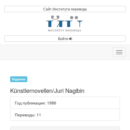
Сайт Института перевода
Войти
Toggl
navig
Издания
Künstlernovellen/Juri Nagibin
Год публикации
: 1986
Переводы
: 11