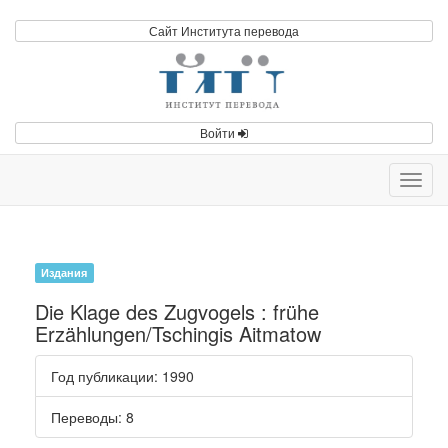
Сайт Института перевода
Войти
Toggl
navig
Издания
Die Klage des Zugvogels : frühe
Erzählungen/Tschingis Aitmatow
Год публикации
: 1990
Переводы
: 8