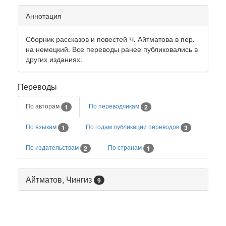
Аннотация
Сборник рассказов и повестей Ч. Айтматова в пер.
на немецкий. Все переводы ранее публиковались в
других изданиях.
Переводы
По авторам
По переводчикам
1
2
По языкам
По годам публикации переводов
1
3
По издательствам
По странам
2
1
Айтматов, Чингиз
9