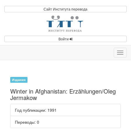
Сайт Института перевода
Войти
Toggl
navig
Издания
Winter in Afghanistan: Erzählungen/Oleg
Jermakow
Год публикации
: 1991
Переводы
: 0