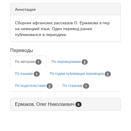
Аннотация
Сборник афганских рассказов О. Ермакова в пер.
на немецкий язык. Один перевод ранее
публиковался в периодике.
Переводы
По авторам
По переводчикам
1
2
По языкам
По годам публикации переводов
1
2
По издательствам
По странам
2
1
Ермаков, Олег Николаевич
9