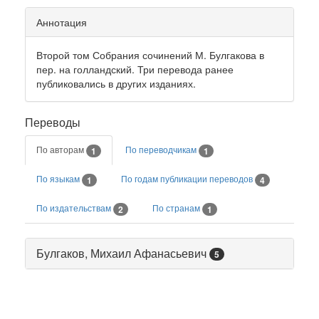
Аннотация
Второй том Собрания сочинений М. Булгакова в
пер. на голландский. Три перевода ранее
публиковались в других изданиях.
Переводы
По авторам
По переводчикам
1
1
По языкам
По годам публикации переводов
1
4
По издательствам
По странам
2
1
Булгаков, Михаил Афанасьевич
5