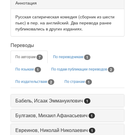
Аннотация
Русская сатирическая комедия (сборник из шести
пьес) в пер. на английский. Два перевода ранее
публиковались в других изданиях.
Переводы
По авторам
По переводчикам
7
1
По языкам
По годам публикации переводов
1
2
По издательствам
По странам
2
1
Бабель, Исаак Эммануилович
1
Булгаков, Михаил Афанасьевич
1
Евреинов, Николай Николаевич
1