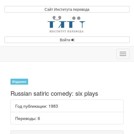
Сайт Института перевода
Войти
Toggl
navig
Издания
Russian satiric comedy: six plays
Год публикации
: 1983
Переводы
: 6