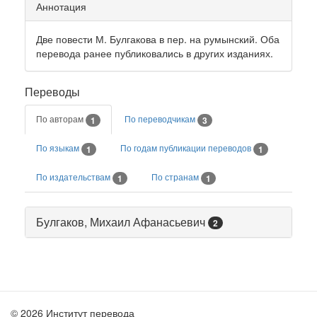
Аннотация
Две повести М. Булгакова в пер. на румынский. Оба
перевода ранее публиковались в других изданиях.
Переводы
По авторам
По переводчикам
1
3
По языкам
По годам публикации переводов
1
1
По издательствам
По странам
1
1
Булгаков, Михаил Афанасьевич
2
© 2026 Институт перевода