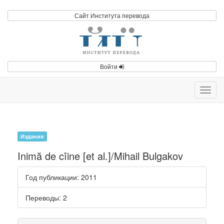
Сайт Института перевода
Войти
Toggl
navig
Издания
Inimă de cîine [et al.]/Mihail Bulgakov
Год публикации
: 2011
Переводы
: 2