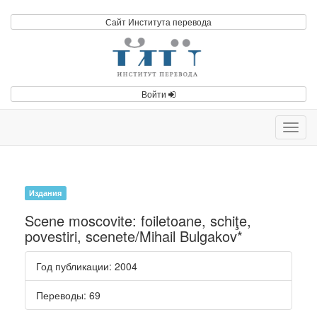
Сайт Института перевода
Войти
Toggl
navig
Издания
Scene moscovite: foiletoane, schiţe,
povestiri, scenete/Mihail Bulgakov*
Год публикации
: 2004
Переводы
: 69