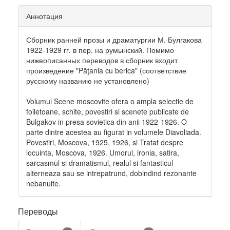
Аннотация
Сборник ранней прозы и драматургии М. Булгакова
1922-1929 гг. в пер. на румынский. Помимо
нижеописанных переводов в сборник входит
произведение "Păţania cu berica" (соответствие
русскому названию не установлено)
Volumul Scene moscovite ofera o ampla selectie de
foiletoane, schite, povestiri si scenete publicate de
Bulgakov in presa sovietica din anii 1922-1926. O
parte dintre acestea au figurat in volumele Diavoliada.
Povestiri, Moscova, 1925, 1926, si Tratat despre
locuinta, Moscova, 1926. Umorul, ironia, satira,
sarcasmul si dramatismul, realul si fantasticul
alterneaza sau se intrepatrund, dobindind rezonante
nebanuite.
Переводы