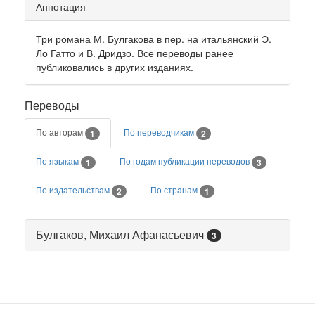
Аннотация
Три романа М. Булгакова в пер. на итальянский Э.
Ло Гатто и В. Дридзо. Все переводы ранее
публиковались в других изданиях.
Переводы
По авторам
По переводчикам
1
2
По языкам
По годам публикации переводов
1
3
По издательствам
По странам
2
1
Булгаков, Михаил Афанасьевич
3