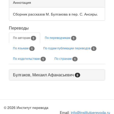
Аннотация
Сборник рассказов М. Булгакова в пер. С. Ансиры.
Переводы
По авторам
По переводчикам
1
1
По языкам
По годам публикации переводов
1
1
По издательствам
По странам
1
1
Булгаков, Михаил Афанасьевич
8
© 2026 Институт перевода
Email:
info@institutperevoda.ru