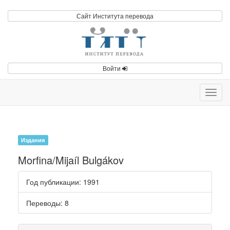
Сайт Института перевода
Войти
Toggl
navig
Издания
Morfina/Mijaíl Bulgákov
Год публикации
: 1991
Переводы
: 8