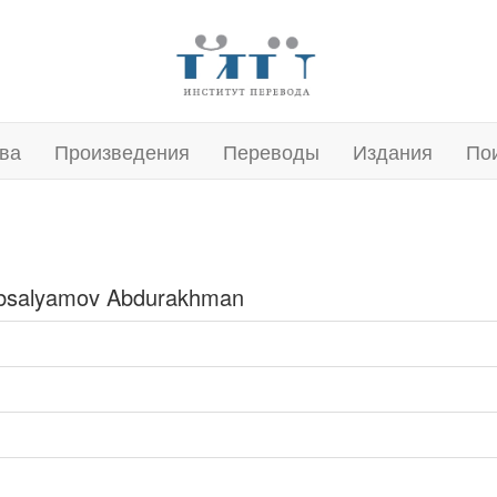
ва
Произведения
Переводы
Издания
По
bsalyamov Abdurakhman