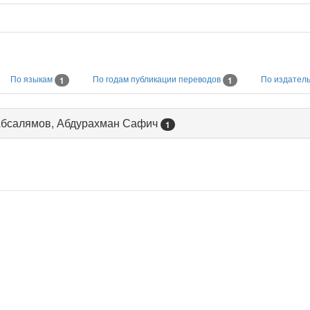
По языкам
По годам публикации переводов
По издател
1
1
| Абсалямов, Абдурахман Сафич
1