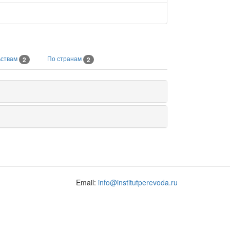
ьствам
По странам
2
2
Email:
info@institutperevoda.ru