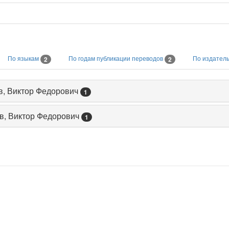
По языкам
По годам публикации переводов
По издател
2
2
ев, Виктор Федорович
1
ев, Виктор Федорович
1