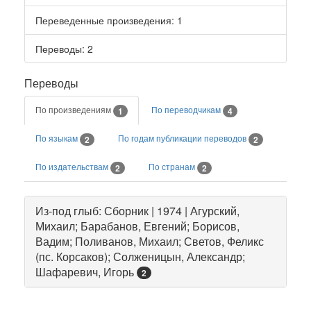
Переведенные произведения
: 1
Переводы
: 2
Переводы
По произведениям
По переводчикам
1
4
По языкам
По годам публикации переводов
2
2
По издательствам
По странам
2
2
Из-под глыб: Сборник | 1974 | Агурский,
Михаил; Барабанов, Евгений; Борисов,
Вадим; Поливанов, Михаил; Светов, Феликс
(пс. Корсаков); Солженицын, Александр;
Шафаревич, Игорь
2