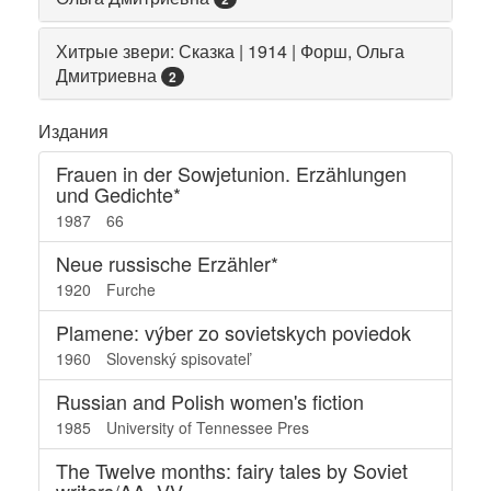
Хитрые звери: Сказка | 1914 | Форш, Ольга
Дмитриевна
2
Издания
Frauen in der Sowjetunion. Erzählungen
und Gedichte*
1987
66
Neue russische Erzähler*
1920
Furche
Plamene: výber zo sovietskych poviedok
1960
Slovenský spisovateľ
Russian and Polish women's fiction
1985
University of Tennessee Pres
The Twelve months: fairy tales by Soviet
writers/AA. VV.